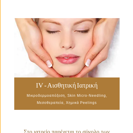
IV - Αισθητική Ιατρική
Μικροδερμοαπόξεση, Skin Micro-Needling,
Μεσοθεραπεία, Χημικά Peelings
Στο ιατρείο παρέχεται το σύνολο των