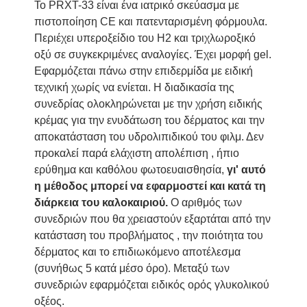
To PRXT-33 είναι ένα ιατρικό σκεύασμα με
πιστοποίηση CE και πατενταρισμένη φόρμουλα.
Περιέχει υπεροξείδιο του Η2 και τριχλωροξικό
οξύ σε συγκεκριμένες αναλογίες. Έχει μορφή gel.
Εφαρμόζεται πάνω στην επιδερμίδα με ειδική
τεχνική χωρίς να ενίεται. Η διαδικασία της
συνεδρίας ολοκληρώνεται με την χρήση ειδικής
κρέμας για την ενυδάτωση του δέρματος και την
αποκατάσταση του υδρολιπιδικού του φιλμ. Δεν
προκαλεί παρά ελάχιστη απολέπιση , ήπιο
ερύθημα και καθόλου φωτοευαισθησία,
γι' αυτό
η μέθοδος μπορεί να εφαρμοστεί και κατά τη
διάρκεια του καλοκαιριού.
Ο αριθμός των
συνεδριών που θα χρειαστούν εξαρτάται από την
κατάσταση του προβλήματος , την ποιότητα του
δέρματος και το επιδιωκόμενο αποτέλεσμα
(συνήθως 5 κατά μέσο όρο). Μεταξύ των
συνεδριών εφαρμόζεται ειδικός ορός γλυκολικού
οξέος.