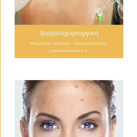
Δερματοχειρουργική
Μυρμηκιές, Ακτινικές - Σμηγματορροϊκές
υπερκερατώσεις κ.α.