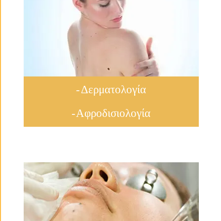
- Δερματολογία
- Αφροδισιολογία