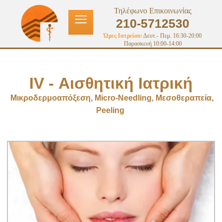
≡
Τηλέφωνο Επικοινωνίας
210-5712530
Ώρες Ιατρείου:
Δευτ.- Πεμ. 16:30-20:00
Παρασκευή 10:00-14:00
ΙV - Αισθητική Ιατρική
Μικροδερμοαπόξεση, Micro-Needling, Μεσοθεραπεία,
Peeling