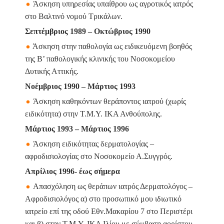
Άσκηση υπηρεσίας υπαίθρου ως αγροτικός ιατρός
στο Βαλτινό νομού Τρικάλων.
Σεπτέμβριος 1989 – Οκτώβριος 1990
Άσκηση στην παθολογία ως ειδικευόμενη βοηθός
της Β’ παθολογικής κλινικής του Νοσοκομείου
Δυτικής Αττικής.
Νοέμβριος 1990 – Μάρτιος 1993
Άσκηση καθηκόντων θεράποντος ιατρού (χωρίς
ειδικότητα) στην Τ.Μ.Υ. ΙΚΑ Ανθούπολης.
Μάρτιος 1993 – Μάρτιος 1996
Άσκηση ειδικότητας δερματολογίας –
αφροδισιολογίας στο Νοσοκομείο Α.Συγγρός.
Απρίλιος 1996- έως σήμερα
Απασχόληση ως θεράπων ιατρός Δερματολόγος –
Αφροδισιολόγος α) στο προσωπικό μου ιδιωτικό
ιατρείο επί της οδού Εθν.Μακαρίου 7 στο Περιστέρι
και β) στην Τ.Μ.Υ. ΙΚΑ Ιλίου με σύμβαση αορίστου