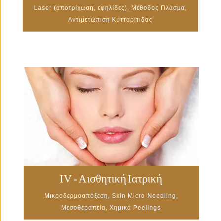
Laser (αποτρίχωση, εφηλίδες), Μέθοδος Πλάσμα,
Αντιμετώπιση Κυτταρίτιδας
IV - Αισθητική Ιατρική
Μικροδερμοαπόξεση, Skin Micro-Needling,
Μεσοθεραπεία, Χημικά Peelings