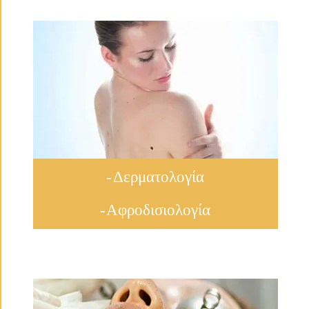
- Δερματολογία
- Αφροδισιολογία