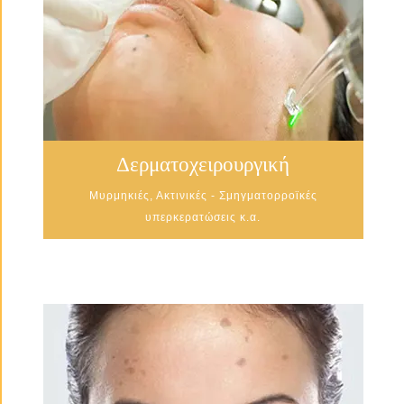
Δερματοχειρουργική
Μυρμηκιές, Ακτινικές - Σμηγματορροϊκές
υπερκερατώσεις κ.α.